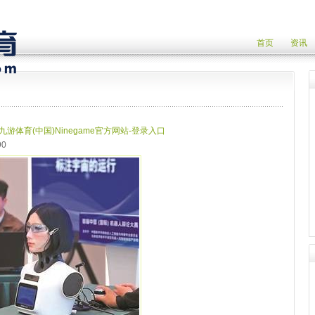
首页
资讯
游体育(中国)Ninegame官方网站-登录入口
90