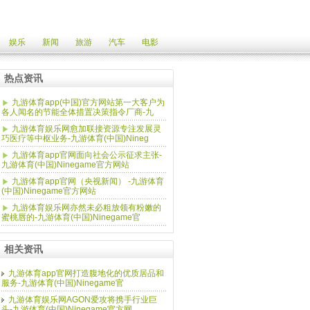
娱乐
新闻
旅游
汽车
电影
热点资讯
九游体育app(中国)官方网站第一大客户为
各人闻名的节能全体措置决策指令厂商-九
九游体育娱乐网愈加联接资源专注发展灵
巧医疗等中枢业务-九游体育(中国)Nineg
九游体育app官网面向社会公示征求主张-
九游体育(中国)Ninegame官方网站
九游体育app官网（央视新闻） -九游体育
(中国)Ninegame官方网站
九游体育娱乐网亦然未必粗放领有粉嫩的
蜜桃唇的-九游体育(中国)Ninegame官
相关资讯
九游体育app官网打造腹地化的优质居品和
服务-九游体育(中国)Ninegame官
九游体育娱乐网AGON爱攻将携手行业巨
头-九游体育(中国)Ninegame官方网