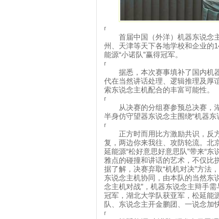
r
首届中国（外洋）机器东说念
州、天津等天下各地学校和企业的1
能源“小诺队”赢得冠军。
r
据悉，本次赛事填补了国内机器
代在当然讲话处理、逻辑推理及厚
索东说念主机配合的丰富可能性。
r
从决赛的分组赛参预总决赛，湖
半身仿守望器东说念主围绕“机器东
r
正方时而用比方激励共识，反方
复，两边你来我往、攻防轮流。北京
延能源“松好意思好意思队”带来“
雅点的碰撞和讲话的艺术，不仅比
据了解，决赛弃取“机机对决”方法
东说念主机协同，由本队的当然东
念主机对战”，机器东说念主辩手需
冠军，湖北大学队获亚军，松延能源
队、东说念主开金鹏团、一说念加
r