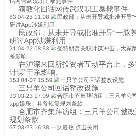
话网传武汉职工暴毙事件
猿教化回话网传武汉职工暴毙事件
83 04-25 11:08
民政部：从未开导或批准开导“一
研讨App涉嫌利用
民政部：从未开导或批准开导“一脉养
研讨App涉嫌利用
21 04-22 08:53
受特朗普关税计谋冲击，大家
系影响
在沪深来回所投资者互动平台上，多
计谋”干系影响。
153 04-07 15:59
三只羊公司回话整改设施
三只羊公司回话整改设施
33 03-23 17:09
合肥市齐集拜访组：三只羊公
app娱乐，具备规复规划条款
合肥市齐集拜访组：三只羊公司整改
规划条款
67 03-23 16:38 一财最热 点击关闭