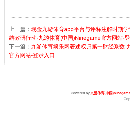
上一篇：
现金九游体育app平台与评释注解时期
结教研行动-九游体育(中国)Ninegame官方网站-
下一篇：
九游体育娱乐网著述权归第一财经系数-九游体
官方网站-登录入口
Powered by
九游体育(中国)Ninega
Cop