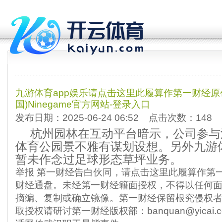
九游体育app娱乐请点击这里此履算作第一财经原
国)Ninegame官方网站-登录入口
发布日期：2025-06-24 06:52 点击次数：148
杭州园林在互动平台暗示，公司参与
体育公园景不雅有谋划设想。另外九游体
暂未作念过足球形态草坪业务。
举报 第一财经告白伙同，请点击这里此履算作第
财经通盘。未经第一财经籍面授权，不得以任何
摘编、复制或确立镜像。第一财经保留根究侵权
取授权请研讨第一财经版权部：banquan@yicai.