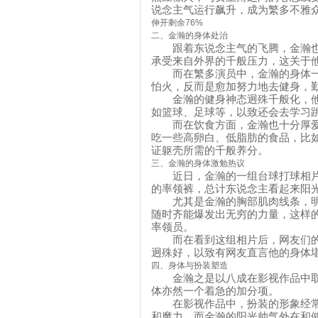
说念主气运行飙升，成为繁多不雅
伸开剩余76%
二、金瀚的身体处治
跟着东说念主气的飞腾，金瀚
承受来自外界的千般压力，这关于
而在繁多演员中，金瀚的身体
怕火，反而是愈加努力地去健身，
金瀚的健身神态迥殊千般化，
如篮球、足球等，以致还会去学习
而在饮食方面，金瀚也十分厚
吃一些高卵白、低脂肪的食品，比
证躯壳所需的千般养分。
三、金瀚的身体激勉热议
近日，金瀚的一组台球打球相
的率领裤，总计东说念主看起来阳
尤其是金瀚的胸部肌肉线条，
随时齐能爆发出无穷的力量，这样
率领员。
而在看到这组相片后，网友们
迥殊好，以致有网友直言他的身体
四、身体与扮装塑造
金瀚之是以八成在影视作品中
体亦然一个着急的加分项。
在影视作品中，扮装的形象经
和魔力，而金瀚的阳光帅气外在和