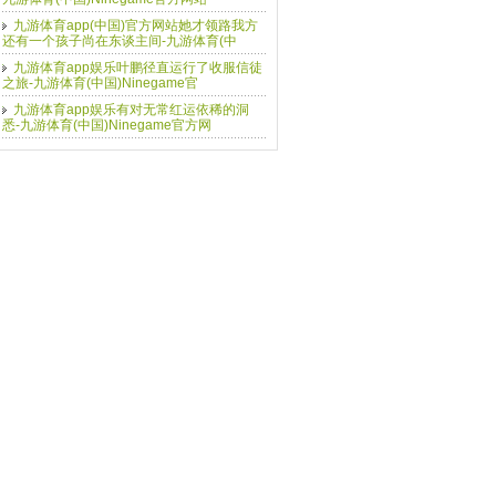
九游体育app(中国)官方网站她才领路我方
还有一个孩子尚在东谈主间-九游体育(中
九游体育app娱乐叶鹏径直运行了收服信徒
之旅-九游体育(中国)Ninegame官
九游体育app娱乐有对无常红运依稀的洞
悉-九游体育(中国)Ninegame官方网