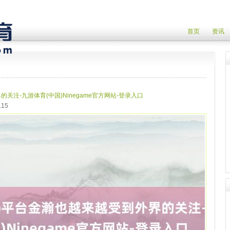
首页
资讯
关注-九游体育(中国)Ninegame官方网站-登录入口
15