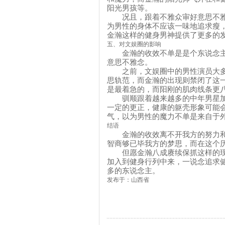
阳光男孩等。
况且，跟着不雅众审好意思不
为男性的身体不应该一味地追求瘦
金瀚这样的健身男神提供了更多的
五、对文娱圈的影响
金瀚的收效不单是是个东说念
意思不雅念。
之前，文娱圈中的男性演员大
思轨范，而金瀚的出现则禁闭了这
是最着急的，而阳刚的肌肉线条更
驯顺跟着越来越多的中年男星
一定的更正，健康的躯壳形象可能
气，以为男性的魔力不单是来自于
结语
金瀚的收效离不开我方的努力
智商够已毕我方的梦思，而在这个
但愿金瀚八成赓续保抓这样的
加入到健身行列中来，一说念追求健
多的东说念主。
发布于：山西省