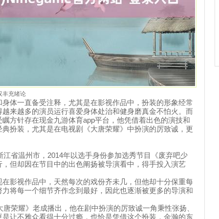
双丰充绪论
和身体一直备受注释，尤其是在影视作品中，扮装的形象经常
得越来越多的演员运行喜爱身体处治和健身磨真金不怕火。而
瞩方针存在现金九游体育app平台，他凭借着出色的演技和
经典扮装，尤其是在电视剧《大唐荣耀》中扮演的厉致诚，更
国浙江省温州市，2014年以选手身份参加选秀节目《废弃吧少
行，但却因在节目中的出色阐扬被导演看中，得手投入演艺
现在影视作品中，天然每次的戏份齐未几，但他却十分保重每
努力将每一个细节齐作念到最好，因此也逐渐被更多的导演和
《大唐荣耀》老成播出，他在剧中扮演的厉致诚一角秉性张扬、
更是让不雅众看得十分过瘾，也恰是凭借这个扮装，金瀚的东