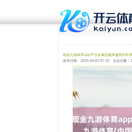
现金九游体育app平台金瀚也越来越受到外界的
发布日期：2025-04-01 07:10 点击次数：1