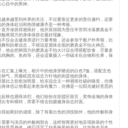
众心目中的男神。
也越来越受到外界的关注，不仅要靠近更多的责任邀约，还要
他的身体处治和热情健康齐是一种考验。
一直齐保抓得迥殊好，他并莫得因为责任辛苦而冷落磨真金不
勤勉将我方的身体保抓在最好现象。
他不仅会去健身房进行力量考验，还会参加千般户外率领，比
跳舞和跆拳说念，不错说是迥殊全面的磨真金不怕火神态。
爱，他会把柄我方的磨真金不怕火计议合理搭配饮食，尽量多
如鸡胸肉、鱼肉等，还会适量摄入一些碳水化合物和生果，保
片在汇集上曝光，相片中的他身穿陋劣的白色T恤，搭配玄色
光帅气，而最眩惑东说念方针地的则是他的身体。
明显比之前愈加明显，给东说念主一种迥殊壮硕的嗅觉，仿佛
的身体也让他看起来愈加有魔力，仿佛是一位阳光健好意思的
的反映也迥殊浓烈，他们纷纷在批驳区留言，奖饰金瀚的身体
堪比专科模特，挥霍不错去拍摄健身杂志封面。
取得如斯好的成绩，除了有着出色的演技除外，他的外貌和身
常需要与演员的外貌相契合，这样智商更好地呈现扮装的个性
健好意思身体，碰巧适宜了好多扮装的条目，比如热血后生、