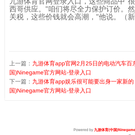
九游体育官网登录入口，这些商品中"很
西哥供应。"咱们将尽全力保护订价。然而
关税，这些价钱就会高潮，"他说。（
上一篇：
九游体育app官网2月25日的电动汽车百
国)Ninegame官方网站-登录入口
下一篇：
九游体育app娱乐很可能要出身一家新的
国)Ninegame官方网站-登录入口
Powered by
九游体育(中国)Ninega