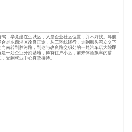
自驾，毕竟建在远城区，又是企业社区位置，并不好找。导航
场合是东西湖区改良正途，从三环线绕行，走到额头湾立交下
处向南转到胜河路，到达与改良路交织处的一处汽车店大院即
就是一处企业分娩基地，鲜有住户小区，前来体验飙车的搭
主，受到就业中心真挚接待。