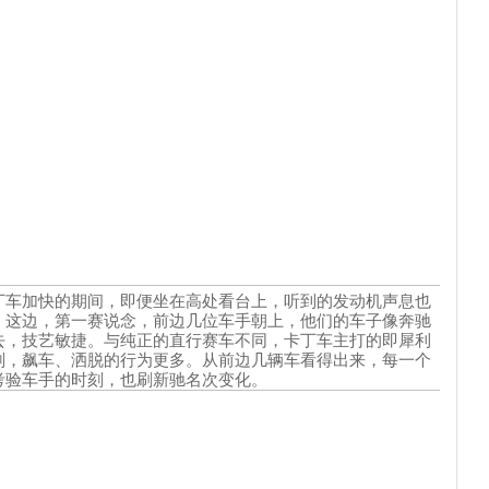
丁车加快的期间，即便坐在高处看台上，听到的发动机声息也
。这边，第一赛说念，前边几位车手朝上，他们的车子像奔驰
去，技艺敏捷。与纯正的直行赛车不同，卡丁车主打的即犀利
刻，飙车、洒脱的行为更多。从前边几辆车看得出来，每一个
考验车手的时刻，也刷新驰名次变化。