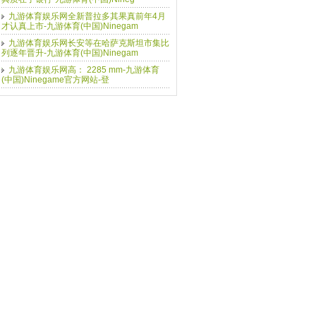
九游体育娱乐网全新普拉多其果真前年4月
才认真上市-九游体育(中国)Ninegam
九游体育娱乐网长安等在哈萨克斯坦市集比
列逐年晋升-九游体育(中国)Ninegam
九游体育娱乐网高： 2285 mm-九游体育
(中国)Ninegame官方网站-登