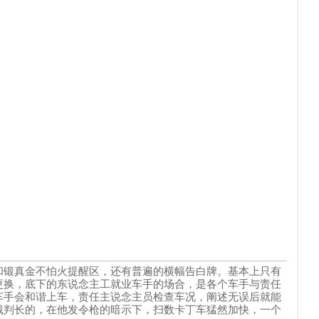
和锻真金不怕火提醒区，还有普遍的横幅告白牌。基本上只有
更换，底下的东说念主工就业车手的场合，是各个车手与责任
车手会和谐上车，责任主说念主员检查车况，阐述无误后就能
裁判长的，在他发令枪的暗示下，扫数卡丁车猛然加快，一个