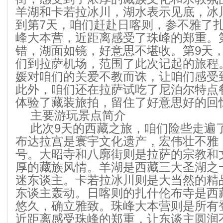
羊湖和卡若拉冰川，湖水表示见底，冰
到第7天，咱们赶赴日喀则，参不雅了
峰大本营，近距离感受了珠峰的郑重。
错，湖面如镜，好意思不堪收。第9天
们到拉萨机场，范围了此次记起的旅程
媛对咱们的关爱不教而诛，让咱们感受
此外，咱们还在拉萨试吃了尼泊尔特点
体验了藏装旅拍，留住了好意思好的回
主要游玩景点简介
此次9天的西藏之旅，咱们险些走遍
布达拉宫是寰宇文化遗产，宏伟壮不雅
号。大昭寺和八廓街则是拉萨的宗教和
厚的藏族风情。羊湖是西藏三大圣湖之
迷东谈主。卡若拉冰川则是大当然的精
东谈主轰动。日喀则的扎什伦布寺是西
悠久，确立雅致。珠峰大本营则是所有
近距离感受珠峰的郑重，让东谈主圆润